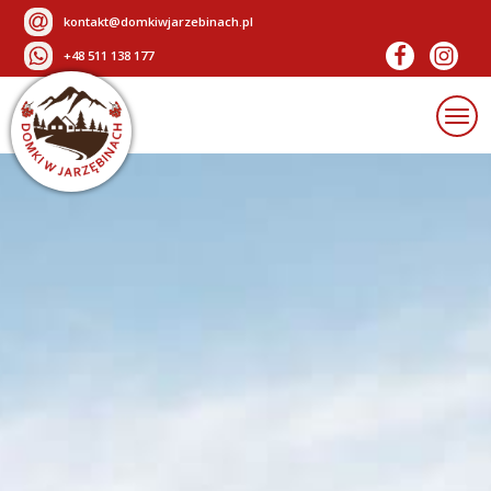
kontakt@domkiwjarzebinach.pl
+48 511 138 177